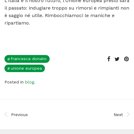
L’Italia è il nostro futuro, l’Unione europea presto sarà
il passato: indugiare troppo su rimorsi e rimpianti non
è saggio né utile. Rimbocchiamoci le maniche e
ripartiamo.
francesca donato
unione europea
Posted in
blog
.
Previous
Next