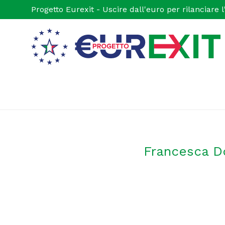
Progetto Eurexit - Uscire dall'euro per rilanciare
Francesca Do