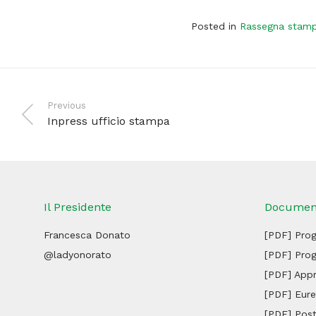
Posted in
Rassegna stam
Previous
Inpress ufficio stampa
Il Presidente
Documen
Francesca Donato
[PDF] Pro
@ladyonorato
[PDF] Prog
[PDF] App
[PDF] Eure
[PDF] Post