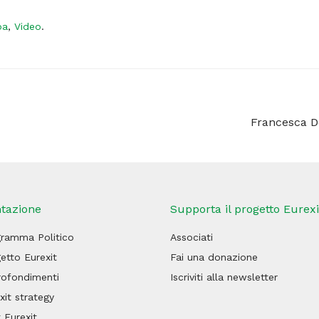
pa
,
Video
.
Francesca Do
tazione
Supporta il progetto Eurexi
gramma Politico
Associati
etto Eurexit
Fai una donazione
rofondimenti
Iscriviti alla newsletter
xit strategy
 Eurexit